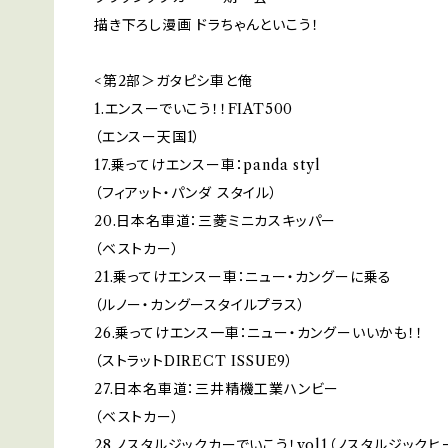
描き下ろし漫画 ドラちゃんといこう！
<第2部＞ガタピシ車と俺
1.エンスーでいこう！！FIAT500
（エンスー天国1）
17.乗ってけエンスー車：panda styl
（フィアット・パンダ スタイル）
20.日本名車道：三菱ミニカスキッパー
（ベストカー）
21.乗ってけエンスー車：ニュー・カングーに乗る
（ルノー・カングースタイルプラス）
26.乗ってけエンス一車：ニュー・カングーいいかも！！
（ストラットDIRECT ISSUE9）
27.日本名車道：三井精機工業ハンビー
（ベストカー）
28.ノスタルジックカーでいこう！vol1（ノスタルジックヒ