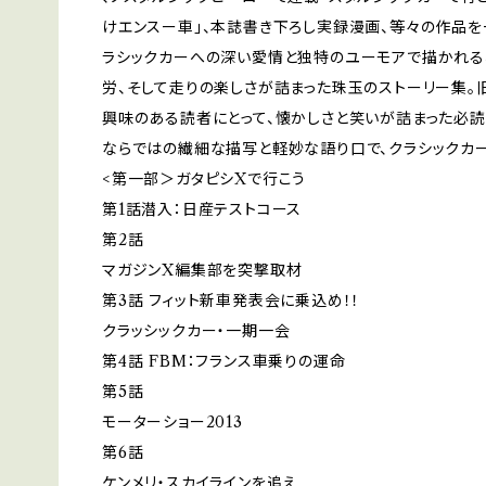
けエンスー車」、本誌書き下ろし実録漫画、等々の作品を
ラシックカーへの深い愛情と独特のユーモアで描かれる
労、そして走りの楽しさが詰まった珠玉のストーリー集。
興味のある読者にとって、懐かしさと笑いが詰まった必読
ならではの繊細な描写と軽妙な語り口で、クラシックカ
<第一部＞ガタピシXで行こう
第1話潜入：日産テストコース
第2話
マガジンX編集部を突撃取材
第3話 フィット新車発表会に乗込め！！
クラッシックカー・一期一会
第4話 FBM：フランス車乗りの運命
第5話
モーターショー2013
第6話
ケンメリ・スカイラインを追え