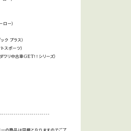
ヒーロー）
ック プラス）
フトスポーツ）
ダワリ中古車GET！！シリーズ）
-------------------------
同一の商品は同梱となりますのでご了