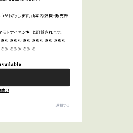
nc. )が代行します。山本内燃機・販売部
マモトナイネンキ」と記載されます。
※※※※※※※※※※※※※※※※
※※※※※※※※※
available
方向け
通報する