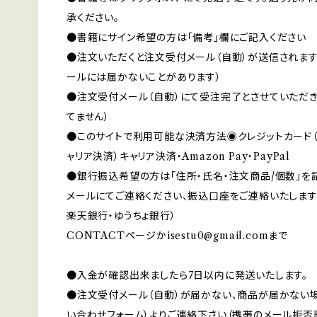
承ください。
●書籍にサイン希望の方は「備考」欄にご記入ください
●注文いただくと注文受付メール（自動）が送信されます
ールには届かないことがあります）
●注文受付メール（自動）にて受注完了とさせていただき
てません）
●このサイトで利用可能な決済方法◉クレジットカード（VISA
ャリア決済）キャリア決済・Amazon Pay・PayPal
●銀行振込希望の方は「住所・氏名・注文商品/個数」を
メールにてご連絡ください、振込口座をご連絡いたします
楽天銀行・ゆうちょ銀行）
CONTACTページか
isestu0@gmail.com
まで
●入金が確認出来ましたら7日以内に発送いたします。
●注文受付メール（自動）が届かない、商品が届かない場
い合わせフォーム）よりご連絡下さい（携帯のメール拒否