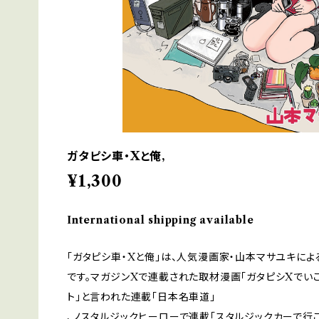
ガタピシ車・Xと俺,
¥1,300
International shipping available
「ガタピシ車・Xと俺」は、人気漫画家・山本マサユキに
です。マガジンXで連載された取材漫画「ガタピシXでい
ト」と言われた連載「日本名車道」
、ノスタルジックヒーローで連載「スタルジックカーで行こ