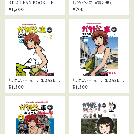
DELOREAN BOOK – Engli
『ガタピシ車・軍曹と俺』
sh Edition（英語版）
¥1,500
¥700
『ガタピシ車 九十九里BASE V
『ガタピシ車 九十九里BASE V
OL.2』
OL.1』
¥1,300
¥1,300