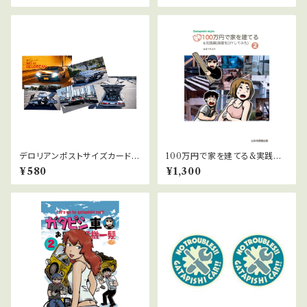
デロリアンポストサイズカード5
100万円で家を建てる&実践編
枚セット
(廃屋をDIYしてみた2巻/送料
¥580
¥1,300
無料/完結