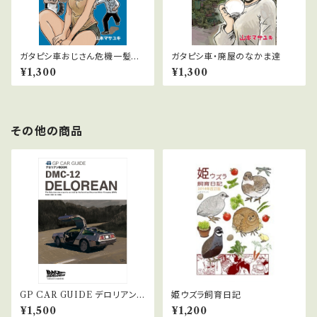
ガタピシ車おじさん危機一髪オ
ガタピシ車・廃屋のなかま達
リジナル３巻
¥1,300
¥1,300
その他の商品
GP CAR GUIDE デロリアンB
姫ウズラ飼育日記
OOK
¥1,500
¥1,200