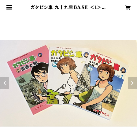
ガタピシ車 九十九里BASE ＜1＞＜
2＞＜軍曹と俺＞3冊セット | 山本内
燃機出版