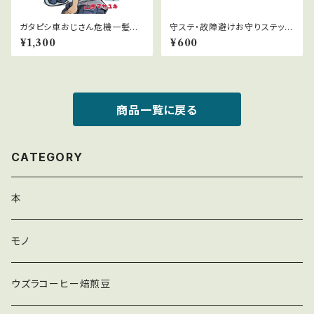
ガタピシ車おじさん危機一髪オ
守ステ・故障避けお守りステッカ
リジナル2巻
ー直径5cm(2枚入り)
¥1,300
¥600
商品一覧に戻る
CATEGORY
本
モノ
ウズラコーヒー焙煎豆