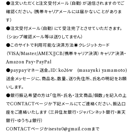
●注文いただくと注文受付メール（自動）が送信されますのでご
確認ください。（携帯キャリアメールには届かないことがありま
す）
●注文受付メール（自動）にて受注完了とさせていただきます。
（ショップ確認メール等は送りしてません）
●このサイトで利用可能な決済方法◉クレジットカード
（VISA/Master/AMEX/JCB/携帯キャリア決済）キャリア決済・
Amazon Pay・PayPal
●paypayマネー送金。ID：ko26w (masayuki yamamoto)
送金メッセージに、商品名、数量、送り先住所、氏名の明記をお願
いします。
●銀行振込希望の方は「住所・氏名・注文商品/個数」を記入の上
でCONTACTページか下記メールにてご連絡ください、振込口
座をご連絡いたします（三井住友銀行・ジャパンネット銀行・楽天
銀行・ゆうちょ銀行）
CONTACTページか
isestu0@gmail.com
まで