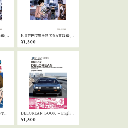
編(廃
100万円で家を建てる&実践編(廃
無料/
屋をDIYしてみた)1巻/送料無料/
¥1,300
髪オリ
DELOREAN BOOK – English
Edition（英語版）
¥1,500