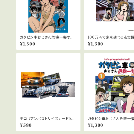
ガタピシ車おじさん危機一髪オリ
100万円で家を建てる&実践
ジナル３巻
屋をDIYしてみた2巻/送料
¥1,300
¥1,300
完結
デロリアンポストサイズカード5枚
ガタピシ車おじさん危機一
セット
ジナル1巻・送料無料
¥580
¥1,300